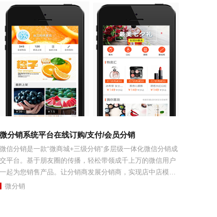
微分销系统平台在线订购/支付/会员分销
微信分销是一款“微商城+三级分销”多层级一体化微信分销成
交平台。基于朋友圈的传播，轻松带领成千上万的微信用户
一起为您销售产品。让分销商发展分销商，实现店中店模
式。三级分佣，无限分销商，分销商裂变发展。...
微分销